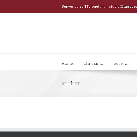
Benvenuti su TTprogetti.it
|
studio@ttprogett
Home
Chi siamo
Servizi
studiott