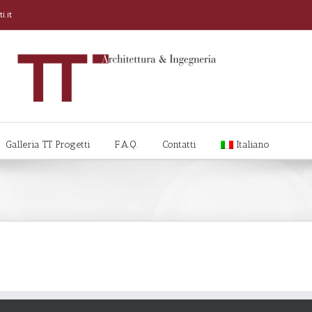
i.it
Galleria TT Progetti
F.A.Q.
Contatti
Italiano