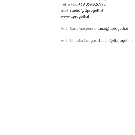
Tel. e Fax.
+39.059.926996
mail:
studio@ttprogetti.it
www.ttprogetti.it
Arch. Ilaria Gasperini:
ilaria@ttprogetti.it
Arch. Claudia Cuoghi:
claudia@ttprogetti.it