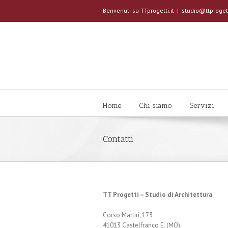
Benvenuti su TTprogetti.it
|
studio@ttprogett
Home
Chi siamo
Servizi
Contatti
TT Progetti – Studio di Architettura
Corso Martiri, 173
41013 Castelfranco E. (MO)